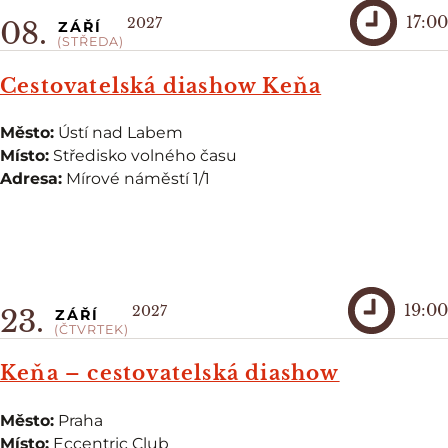
17:00
2027
08.
ZÁŘÍ
(STŘEDA)
Cestovatelská diashow Keňa
Město:
Ústí nad Labem
Místo:
Středisko volného času
Adresa:
Mírové náměstí 1/1
19:00
2027
23.
ZÁŘÍ
(ČTVRTEK)
Keňa – cestovatelská diashow
Město:
Praha
Místo:
Eccentric Club