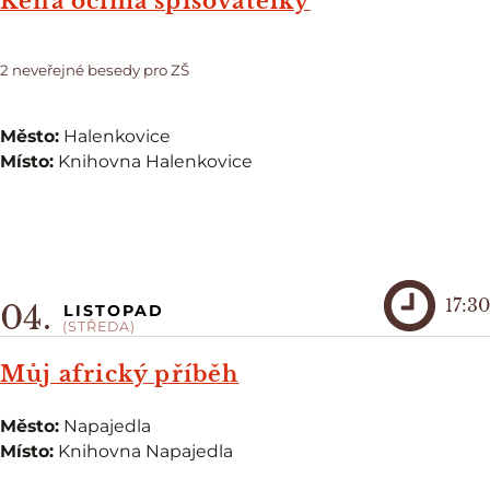
Keňa očima spisovatelky
2 neveřejné besedy pro ZŠ
Město:
Halenkovice
Místo:
Knihovna Halenkovice
17:30
04.
LISTOPAD
(STŘEDA)
Můj africký příběh
Město:
Napajedla
Místo:
Knihovna Napajedla