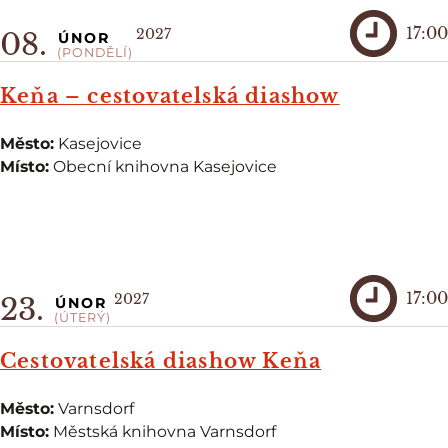
17:00
2027
08.
ÚNOR
(PONDĚLÍ)
Keňa – cestovatelská diashow
Město:
Kasejovice
Místo:
Obecní knihovna Kasejovice
17:00
2027
23.
ÚNOR
(ÚTERÝ)
Cestovatelská diashow Keňa
Město:
Varnsdorf
Místo:
Městská knihovna Varnsdorf