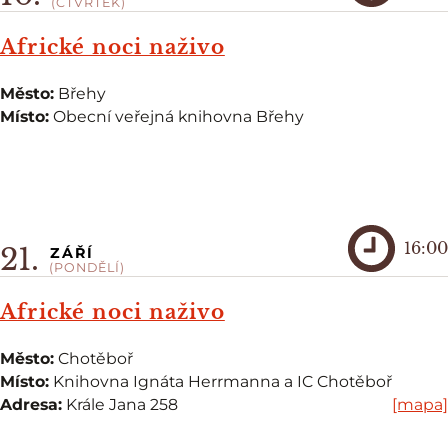
(ČTVRTEK)
Africké noci naživo
Město:
Břehy
Místo:
Obecní veřejná knihovna Břehy
16:00
21.
ZÁŘÍ
(PONDĚLÍ)
Africké noci naživo
Město:
Chotěboř
Místo:
Knihovna Ignáta Herrmanna a IC Chotěboř
Adresa:
Krále Jana 258
[mapa]