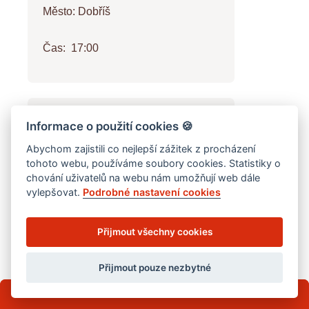
Město:
Dobříš
Čas:
17:00
26.
KVĚTEN
Informace o použití cookies
🍪
2026
Abychom zajistili co nejlepší zážitek z procházení
AFRICKÉ NOCI NAŽIVO
tohoto webu, používáme soubory cookies. Statistiky o
chování uživatelů na webu nám umožňují web dále
vylepšovat.
Podrobné nastavení cookies
Město:
Březnice
Přijmout všechny cookies
Čas:
17:00
Přijmout pouze nezbytné
Mini e-kniha TAJEMNÝ PILOT zdarma
KVĚTEN