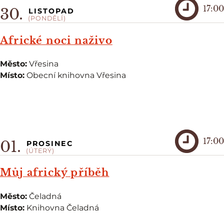
17:00
30.
LISTOPAD
(PONDĚLÍ)
Africké noci naživo
Město:
Vřesina
Místo:
Obecní knihovna Vřesina
17:00
01.
PROSINEC
(ÚTERÝ)
Můj africký příběh
Město:
Čeladná
Místo:
Knihovna Čeladná