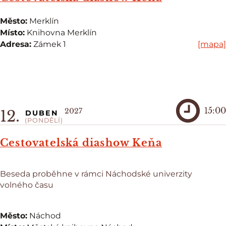
Město:
Merklín
Místo:
Knihovna Merklín
Adresa:
Zámek 1
[mapa]
15:00
2027
12.
DUBEN
(PONDĚLÍ)
Cestovatelská diashow Keňa
Beseda proběhne v rámci Náchodské univerzity
volného času
Město:
Náchod