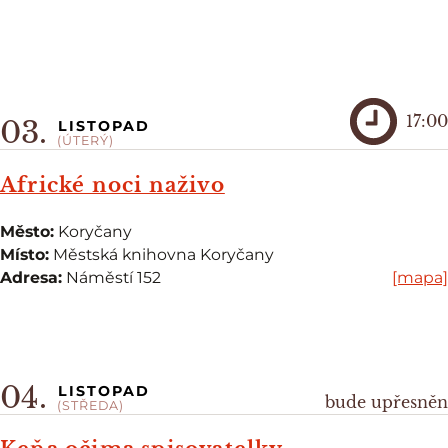
17:00
03.
LISTOPAD
(ÚTERÝ)
Africké noci naživo
Město:
Koryčany
Místo:
Městská knihovna Koryčany
Adresa:
Náměstí 152
[mapa]
04.
LISTOPAD
bude upřesněn
(STŘEDA)