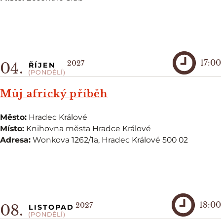
17:00
2027
04.
ŘÍJEN
(PONDĚLÍ)
Můj africký příběh
Město:
Hradec Králové
Místo:
Knihovna města Hradce Králové
Adresa:
Wonkova 1262/1a, Hradec Králové 500 02
18:00
2027
08.
LISTOPAD
(PONDĚLÍ)