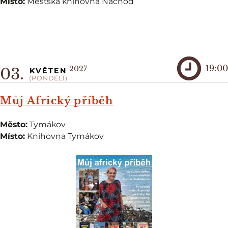
Místo:
Městská knihovna Náchod
19:00
2027
03.
KVĚTEN
(PONDĚLÍ)
Můj Africký příběh
Město:
Tymákov
Místo:
Knihovna Tymákov