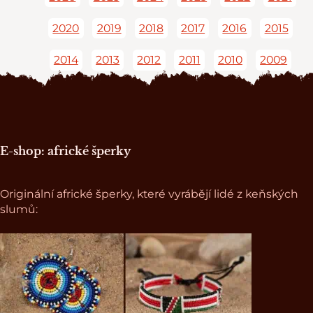
2020
2019
2018
2017
2016
2015
2014
2013
2012
2011
2010
2009
Zápatí stránky
E-shop: africké šperky
Originální africké šperky, které vyrábějí lidé z keňských
slumů: