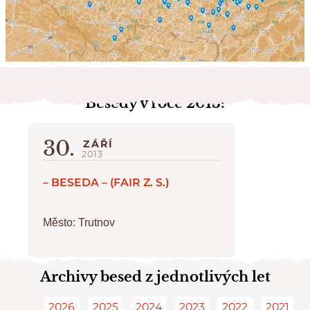
Besedy v roce
2013
:
30.
ZÁŘÍ
2013
– BESEDA – (FAIR Z. S.)
Město:
Trutnov
Archivy besed z jednotlivých let
2026
2025
2024
2023
2022
2021