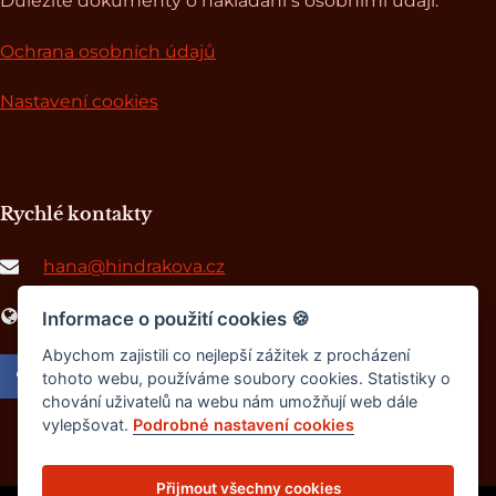
Důležité dokumenty o nakládání s osobními údaji:
Ochrana osobních údajů
Nastavení cookies
Rychlé kontakty
hana@hindrakova.cz
www.africkepribehy.cz
Informace o použití cookies
🍪
Abychom zajistili co nejlepší zážitek z procházení
tohoto webu, používáme soubory cookies. Statistiky o
chování uživatelů na webu nám umožňují web dále
vylepšovat.
Podrobné nastavení cookies
Přijmout všechny cookies