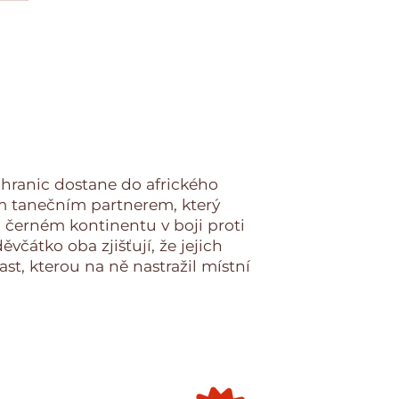
z hranic dostane do afrického
m tanečním partnerem, který
 černém kontinentu v boji proti
včátko oba zjišťují, že jejich
past, kterou na ně nastražil místní