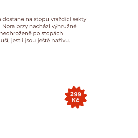
 dostane na stopu vraždící sekty
a Nora brzy nachází výhružné
á neohroženě po stopách
ší, jestli jsou ještě naživu.
299
Kč