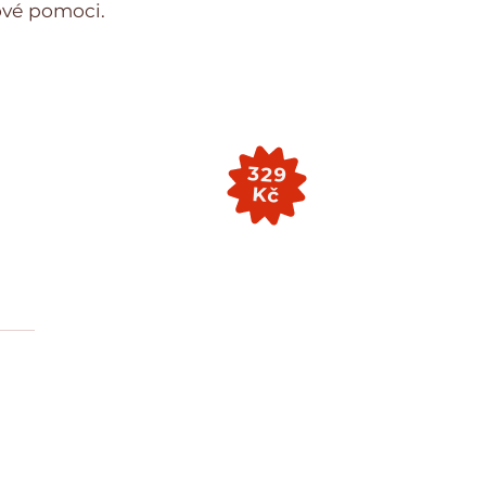
ové pomoci.
329
Kč