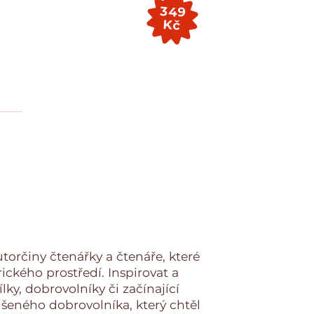
349
Kč
utorčiny čtenářky a čtenáře, které
rického prostředí. Inspirovat a
lky, dobrovolníky či začínající
adšeného dobrovolníka, který chtěl