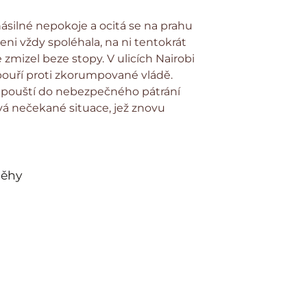
násilné nepokoje a ocitá se na prahu
eni vždy spoléhala, na ni tentokrát
 zmizel beze stopy. V ulicích Nairobi
bouří proti zkorumpované vládě.
 pouští do nebezpečného pátrání
vá nečekané situace, jež znovu
běhy