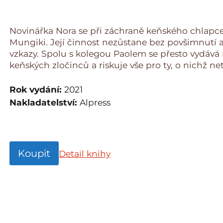
Novinářka Nora se při záchraně keňského chlapce
Mungiki. Její činnost nezůstane bez povšimnutí 
vzkazy. Spolu s kolegou Paolem se přesto vydáv
keňských zločinců a riskuje vše pro ty, o nichž netu
Rok vydání:
2021
Nakladatelství:
Alpress
Koupit
Detail knihy