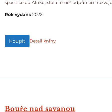
spasit celou Afriku, stala téměř odpůrcem rozvoj
Rok vydání:
2022
Koupit
Detail knihy
Bouře nad savanou