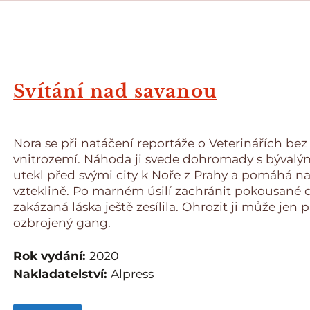
Svítání nad savanou
Nora se při natáčení reportáže o Veterinářích be
vnitrozemí. Náhoda ji svede dohromady s bývalý
utekl před svými city k Noře z Prahy a pomáhá na
vzteklině. Po marném úsilí zachránit pokousané dě
zakázaná láska ještě zesílila. Ohrozit ji může jen 
ozbrojený gang.
Rok vydání:
2020
Nakladatelství:
Alpress