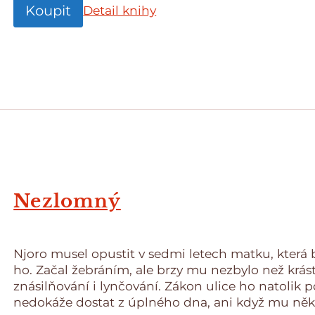
Koupit
Detail knihy
Nezlomný
Njoro musel opustit v sedmi letech matku, která b
ho. Začal žebráním, ale brzy mu nezbylo než krás
znásilňování i lynčování. Zákon ulice ho natolik
nedokáže dostat z úplného dna, ani když mu n