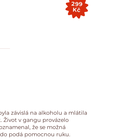
299
Kč
yla závislá na alkoholu a mlátila
t. Život v gangu provázelo
 poznamenal, že se možná
ěkdo podá pomocnou ruku.