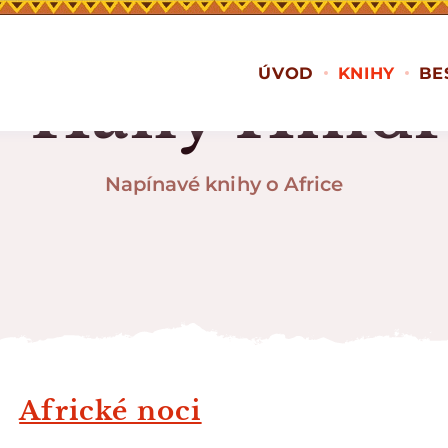
ÚVOD
KNIHY
BE
y Hany Hindr
Napínavé knihy o Africe
Africké noci