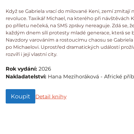
Když se Gabriela vrací do milované Keni, zemí zmítají 
revoluce. Taxikář Michael, na kterého při návštěvách K
po příletu nečeká, na SMS zprávy nereaguje. Zdá se, že
každým dnem sílí protesty mladé generace, která se 
Navzdory varováním a rostoucímu chaosu se Gabriela
po Michaelovi. Uprostřed dramatických událostí proží
rozvíří i její vlastní city.
Rok vydání:
2026
Nakladatelství:
Hana Mezihoráková - Africké pří
Koupit
Detail knihy