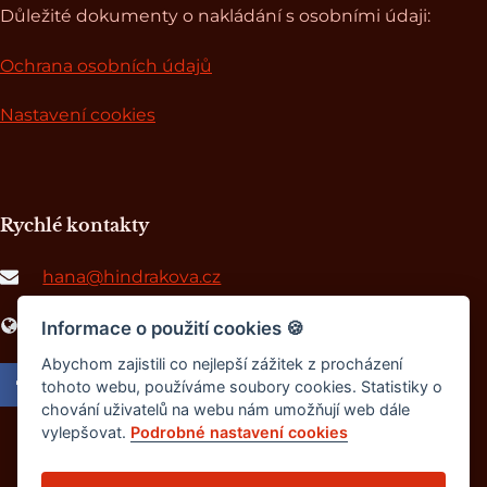
Důležité dokumenty o nakládání s osobními údaji:
Ochrana osobních údajů
Nastavení cookies
Rychlé kontakty
hana@hindrakova.cz
www.africkepribehy.cz
Informace o použití cookies
🍪
Abychom zajistili co nejlepší zážitek z procházení
tohoto webu, používáme soubory cookies. Statistiky o
chování uživatelů na webu nám umožňují web dále
vylepšovat.
Podrobné nastavení cookies