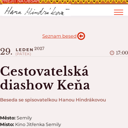
PŘEJÍT NA OBSAH
Seznam besed
2027
29.
LEDEN
17:00
(PÁTEK)
Cestovatelská
diashow Keňa
Beseda se spisovatelkou Hanou Hindrákovou
Město:
Semily
Místo:
Kino Jitřenka Semily