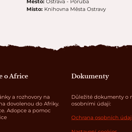
Město:
Ostrava - Poruba
Místo:
Knihovna Města Ostravy
 o Africe
Dokumenty
ánky a rozhovory na
Důležité dokumenty o n
a dovolenou do Afriky.
osobními údaji:
ce. Adopce a pomoc
ice
Ochrana osobních úda
Nastavení cookies