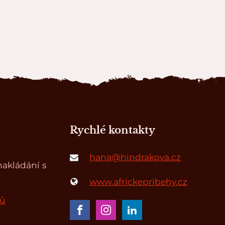
Rychlé kontakty
hana@hindrakova.cz
akládání s
www.africkepribehy.cz
jů