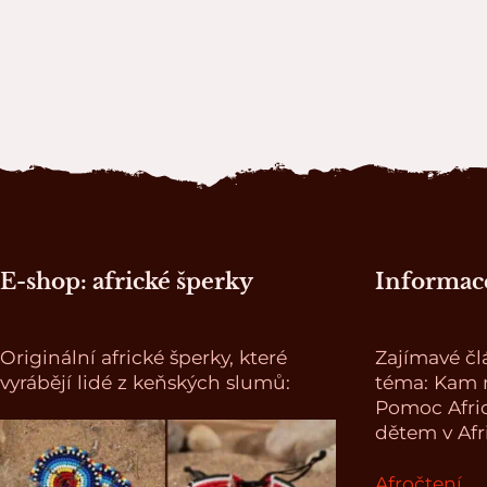
Zápatí stránky
E-shop: africké šperky
Informace
Originální africké šperky, které
Zajímavé čl
vyrábějí lidé z keňských slumů:
téma: Kam n
Pomoc Afri
dětem v Afr
Afročtení