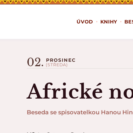
ÚVOD
KNIHY
BE
02.
PROSINEC
(STŘEDA)
Africké no
Beseda se spisovatelkou Hanou Hi