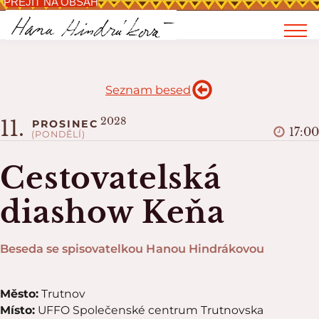
PŘEJÍT NA OBSAH
Seznam besed
2028
11.
PROSINEC
17:00
(PONDĚLÍ)
Cestovatelská
diashow Keňa
Beseda se spisovatelkou Hanou Hindrákovou
Město:
Trutnov
Místo:
UFFO Společenské centrum Trutnovska