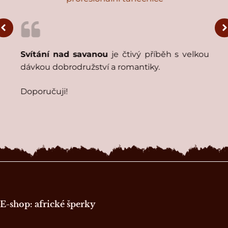
j
Svítání nad savanou
je čtivý příběh s velkou
í
dávkou dobrodružství a romantiky.
Doporučuji!
Zápatí stránky
E-shop: africké šperky