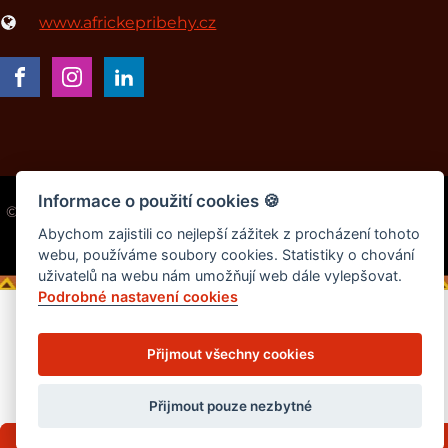
www.africkepribehy.cz
Informace o použití cookies
🍪
© 2014-2026 - Hana Hindráková | Všechna práva vyhrazena
Design by
Vyyt
Abychom zajistili co nejlepší zážitek z procházení tohoto
webu, používáme soubory cookies. Statistiky o chování
uživatelů na webu nám umožňují web dále vylepšovat.
Podrobné nastavení cookies
Přijmout všechny cookies
Přijmout pouze nezbytné
Mini e-kniha TAJEMNÝ PILOT zdarma