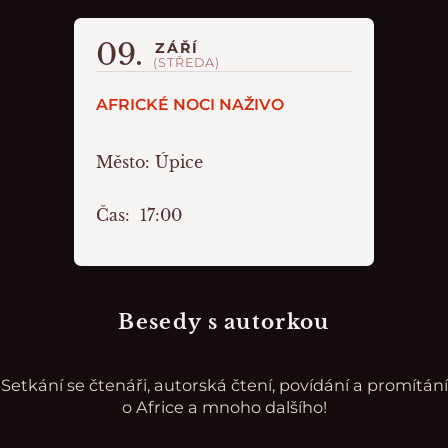
09.
ZÁŘÍ
(STŘEDA)
AFRICKÉ NOCI NAŽIVO
Město:
Úpice
Čas:
17:00
Besedy s autorkou
Setkání se čtenáři, autorská čtení, povídání a promítání
o Africe a mnoho dalšího!