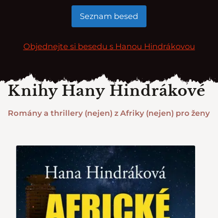
Seznam besed
Objednejte si besedu s Hanou Hindrákovou
Knihy Hany Hindrákové
Romány a thrillery (nejen) z Afriky (nejen) pro ženy