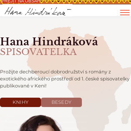
PŘEJÍT NA OBSAH
Hana Hindráková
SPISOVATELKA
Prožijte dechberoucí dobrodružství s romány z
exotického afrického prostředí od 1. české spisovatelky
publikované v Keni!
KNIHY
BESEDY