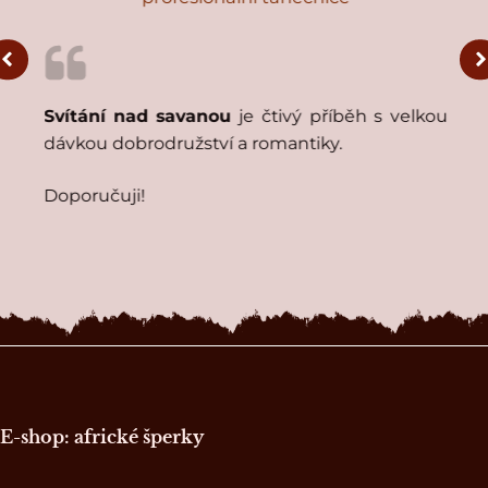
j
Svítání nad savanou
je čtivý příběh s velkou
í
dávkou dobrodružství a romantiky.
Doporučuji!
Zápatí stránky
E-shop: africké šperky