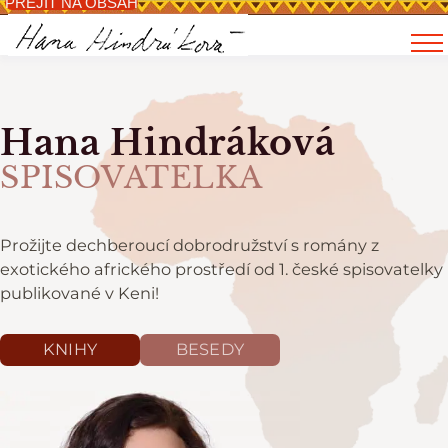
PŘEJÍT NA OBSAH
Hana Hindráková
SPISOVATELKA
Prožijte dechberoucí dobrodružství s romány z
exotického afrického prostředí od 1. české spisovatelky
publikované v Keni!
KNIHY
BESEDY