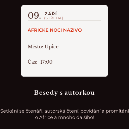
09.
ZÁŘÍ
(STŘEDA)
AFRICKÉ NOCI NAŽIVO
Město:
Úpice
Čas:
17:00
Besedy s autorkou
Setkání se čtenáři, autorská čtení, povídání a promítání
o Africe a mnoho dalšího!