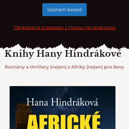
Seznam besed
Objednejte si besedu s Hanou Hindrákovou
Knihy Hany Hindrákové
Romány a thrillery (nejen) z Afriky (nejen) pro ženy