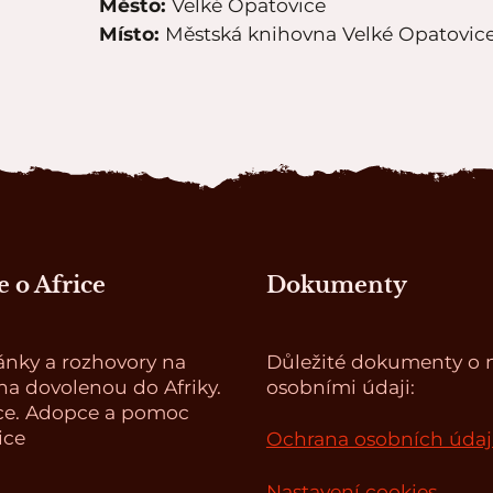
Město:
Velké Opatovice
Místo:
Městská knihovna Velké Opatovic
 o Africe
Dokumenty
ánky a rozhovory na
Důležité dokumenty o n
a dovolenou do Afriky.
osobními údaji:
ce. Adopce a pomoc
ice
Ochrana osobních úda
Nastavení cookies