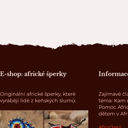
Zápatí stránky
E-shop: africké šperky
Informace
Originální africké šperky, které
Zajímavé čl
vyrábějí lidé z keňských slumů:
téma: Kam n
Pomoc Afri
dětem v Afr
Afročtení