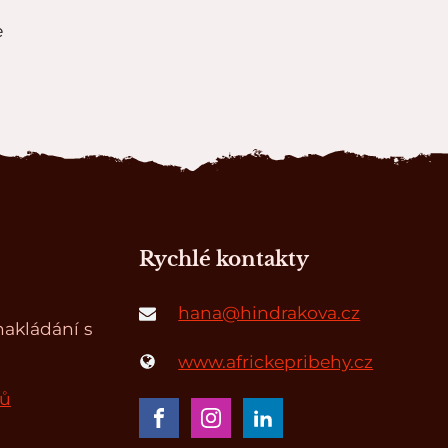
e
Rychlé kontakty
hana@hindrakova.cz
akládání s
www.africkepribehy.cz
jů