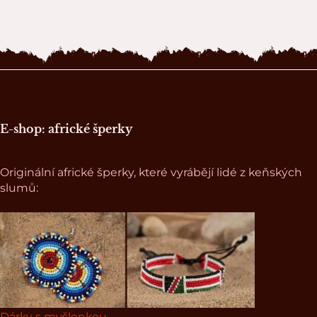
Zápatí stránky
E-shop: africké šperky
Originální africké šperky, které vyrábějí lidé z keňských
slumů:
Dárky s myšlenkou