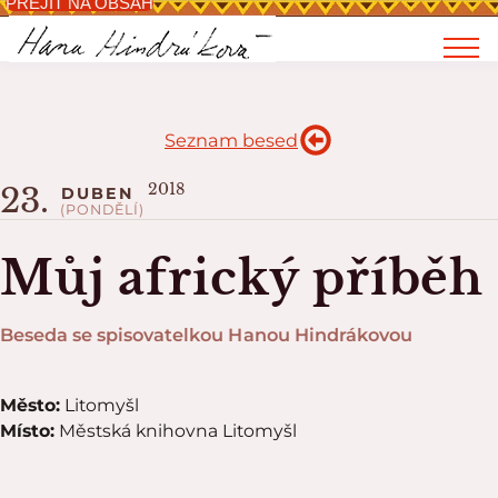
PŘEJÍT NA OBSAH
Seznam besed
2018
23.
DUBEN
(PONDĚLÍ)
Můj africký příběh
Beseda se spisovatelkou Hanou Hindrákovou
Město:
Litomyšl
Místo:
Městská knihovna Litomyšl