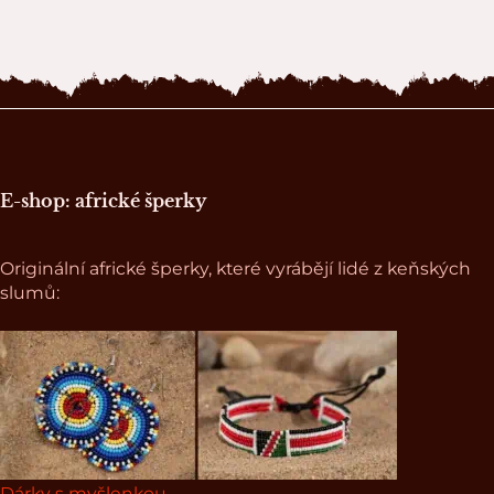
Zápatí stránky
E-shop: africké šperky
Originální africké šperky, které vyrábějí lidé z keňských
slumů:
Dárky s myšlenkou