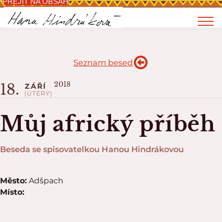
PŘEJÍT NA OBSAH
Seznam besed
2018
18.
ZÁŘÍ
(ÚTERÝ)
Můj africký příběh
Beseda se spisovatelkou Hanou Hindrákovou
Město:
Adšpach
Místo: