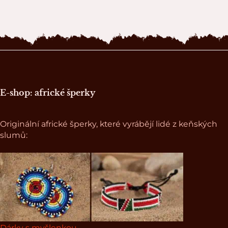
Zápatí stránky
E-shop: africké šperky
Originální africké šperky, které vyrábějí lidé z keňských
slumů:
Dárky s myšlenkou