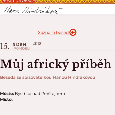
PŘEJÍT NA OBSAH
Seznam besed
2018
15.
ŘÍJEN
(PONDĚLÍ)
Můj africký příběh
Beseda se spisovatelkou Hanou Hindrákovou
Město:
Bystřice nad Perštejnem
Místo: