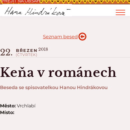
PŘEJÍT NA OBSAH
Seznam besed
2018
22.
BŘEZEN
(ČTVRTEK)
Keňa v románech
Beseda se spisovatelkou Hanou Hindrákovou
Město:
Vrchlabí
Místo: