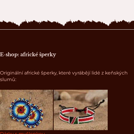
Zápatí stránky
E-shop: africké šperky
Originální africké šperky, které vyrábějí lidé z keňských
slumů:
Dárky s myšlenkou