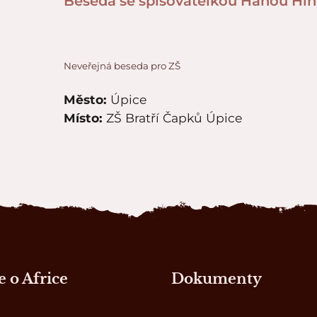
Beseda se spisovatelkou Hanou Hi
Neveřejná beseda pro ZŠ
Město:
Úpice
Místo:
ZŠ Bratří Čapků Úpice
 o Africe
Dokumenty