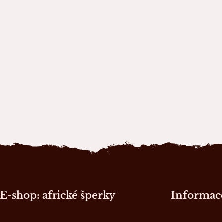
Zápatí stránky
E-shop: africké šperky
Informace