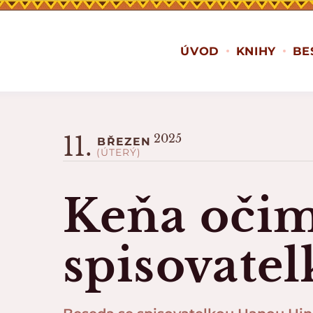
ÚVOD
KNIHY
BE
11.
2025
BŘEZEN
(ÚTERÝ)
Keňa oči
spisovatel