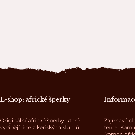
Zápatí stránky
E-shop: africké šperky
Informace
Originální africké šperky, které
Zajímavé čl
vyrábějí lidé z keňských slumů:
téma: Kam n
Pomoc Afri