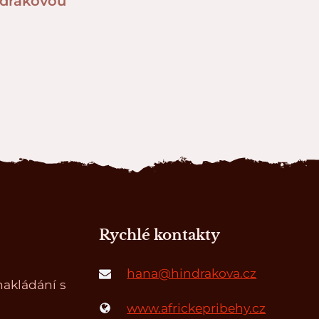
ndrákovou
Rychlé kontakty
hana@hindrakova.cz
akládání s
www.africkepribehy.cz