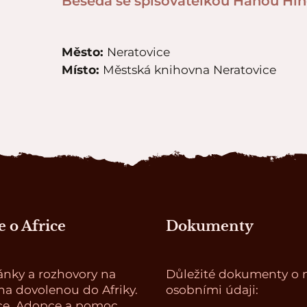
Beseda se spisovatelkou Hanou Hi
Město:
Neratovice
Místo:
Městská knihovna Neratovice
 o Africe
Dokumenty
ánky a rozhovory na
Důležité dokumenty o n
a dovolenou do Afriky.
osobními údaji:
ce. Adopce a pomoc