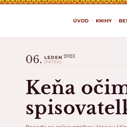
ÚVOD
KNIHY
BE
06.
2023
LEDEN
(PÁTEK)
Keňa oči
spisovatel