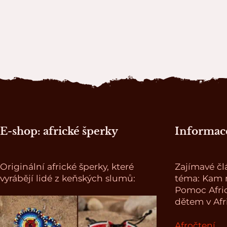
Zápatí stránky
E-shop: africké šperky
Informace
Originální africké šperky, které
Zajímavé čl
vyrábějí lidé z keňských slumů:
téma: Kam n
Pomoc Afri
dětem v Afr
Afročtení