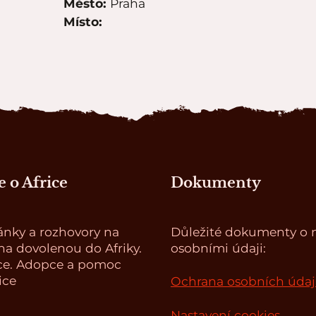
Město:
Praha
Místo:
 o Africe
Dokumenty
ánky a rozhovory na
Důležité dokumenty o n
a dovolenou do Afriky.
osobními údaji:
ce. Adopce a pomoc
ice
Ochrana osobních úda
Nastavení cookies