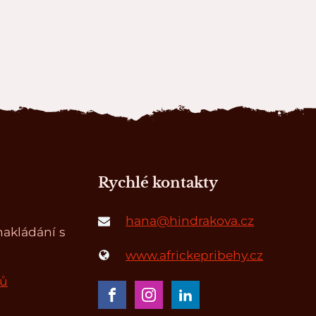
Rychlé kontakty
hana@hindrakova.cz
akládání s
www.africkepribehy.cz
jů