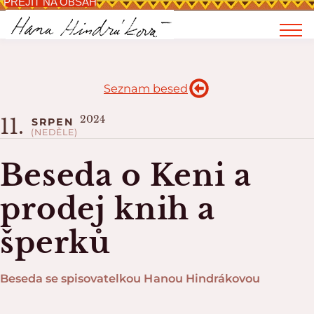
PŘEJÍT NA OBSAH
Seznam besed
2024
11.
SRPEN
(NEDĚLE)
Beseda o Keni a
prodej knih a
šperků
Beseda se spisovatelkou Hanou Hindrákovou