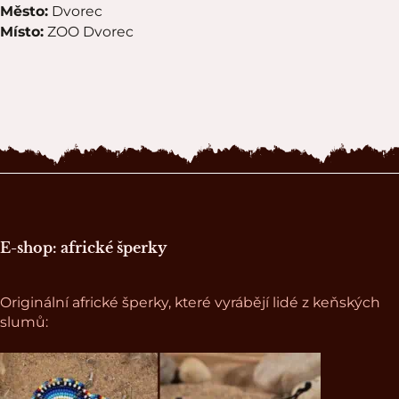
Město:
Dvorec
Místo:
ZOO Dvorec
Zápatí stránky
E-shop: africké šperky
Originální africké šperky, které vyrábějí lidé z keňských
slumů: