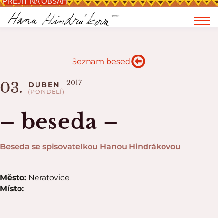
PŘEJÍT NA OBSAH
Seznam besed
2017
03.
DUBEN
(PONDĚLÍ)
– beseda –
Beseda se spisovatelkou Hanou Hindrákovou
Město:
Neratovice
Místo: