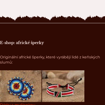
Zápatí stránky
E-shop: africké šperky
Originální africké šperky, které vyrábějí lidé z keňských
slumů:
Dárky s myšlenkou