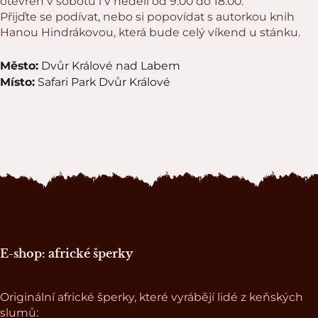
otevřen v sobotu i v neděli od 9:00 do 18:00.
Přijďte se podívat, nebo si popovídat s autorkou knih
Hanou Hindrákovou, která bude celý víkend u stánku.
Město:
Dvůr Králové nad Labem
Místo:
Safari Park Dvůr Králové
Zápatí stránky
E-shop: africké šperky
Originální africké šperky, které vyrábějí lidé z keňských
slumů: