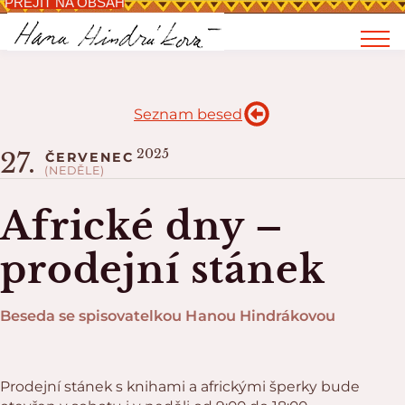
PŘEJÍT NA OBSAH
Seznam besed
2025
27.
ČERVENEC
(NEDĚLE)
Africké dny –
prodejní stánek
Beseda se spisovatelkou Hanou Hindrákovou
Prodejní stánek s knihami a africkými šperky bude