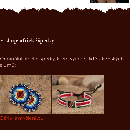
Zápatí stránky
E-shop: africké šperky
Originální africké šperky, které vyrábějí lidé z keňských
slumů:
Dárky s myšlenkou