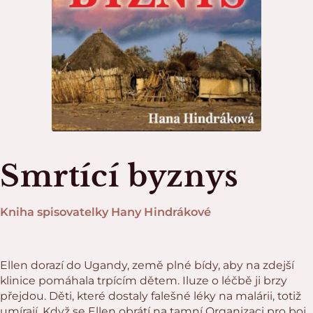
Smrtící byznys
Kniha spisovatelky Hany Hindrákové
Ellen dorazí do Ugandy, země plné bídy, aby na zdejší
klinice pomáhala trpícím dětem. Iluze o léčbě ji brzy
přejdou. Děti, které dostaly falešné léky na malárii, totiž
umírají. Když se Ellen obrátí na tamní Organizaci pro boj