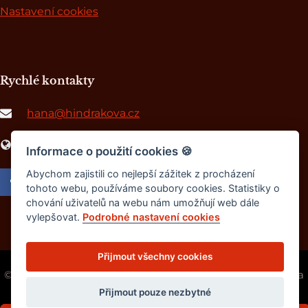
Nastavení cookies
Rychlé kontakty
hana@hindrakova.cz
www.africkepribehy.cz
Informace o použití cookies
🍪
Abychom zajistili co nejlepší zážitek z procházení
tohoto webu, používáme soubory cookies. Statistiky o
chování uživatelů na webu nám umožňují web dále
vylepšovat.
Podrobné nastavení cookies
Přijmout všechny cookies
© 2014-2026 - Hana Hindráková | Všechna práva vyhrazena
Design by
Vyyt
Přijmout pouze nezbytné