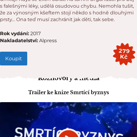
s falešnými léky, udělá osudovou chybu. Nemohla tušit,
že za výnosným kšeftem stojí někdo s hodně dlouhými
prsty… Ona teď musí zachránit jak děti, tak sebe.
Rok vydání:
2017
Nakladatelství:
Alpress
279
Kč
Koupit
Rozhovory a média
Trailer ke knize Smrtící byznys